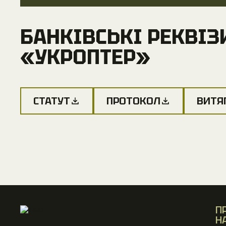
БАНКІВСЬКІ РЕКВІЗ
БАНКІВСЬКІ РЕКВІЗ
«УКРОПТЕР»
«УКРОПТЕР»
СТАТУТ
ПРОТОКОЛ
ВИТЯ
П
Н