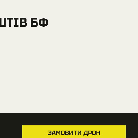
ШТІВ БФ
ШТІВ БФ
ЗАМОВИТИ
ДРОН