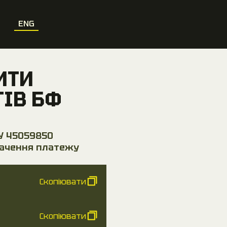
ENG
ИТИ
ИТИ
ТІВ БФ
ТІВ БФ
У 45059850
ачення платежу
РОБНИЦТВО
Скопіювати
Скопіювати